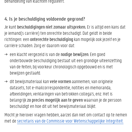
behandeling van klachten reguleert.
4. Is je beschuldiging voldoende gegrond?
Je kunt
beschuldigingen niet zomaar uitspreken.
Er is altijd een kans dat
je iemand(s carrière) ten onrechte beschadigt. Dat geldt in beide
richtingen: een
onterechte beschuldiging
kan mogelijk ook jezelf en je
carrière schaden. Zorg er daarom voor dat:
een klacht vergezeld is van de
nodige bewijzen
. Een goed
onderbouwde beschuldiging bestaat uit een grondige uiteenzetting
van de feiten, bij voorkeur chronologisch opgebouwd en is met
bewijzen gestaafd.
dit bewijsmateriaal kan
vele vormen
aannemen; van originele
datasets, tot e-mailcorrespondentie, notities en memoranda,
afbeeldingen, verklaringen van betrokken collega's, enz. Het is
belangrijk
zo precies mogelijk aan te geven
waarvan je de persoon
beschuldigt en hoe dit uit het bewijsmateriaal blijkt.
Mocht je hierover vragen hebben, aarzel dan niet om contact op te nemen
met de
secretaris van de Commissie voor Wetenschappelijke Integriteit.