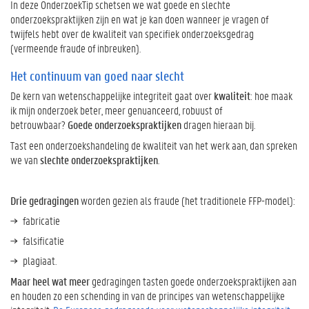
In deze OnderzoekTip schetsen we wat goede en slechte
n
onderzoekspraktijken zijn en wat je kan doen wanneer je vragen of
u
twijfels hebt over de kwaliteit van specifiek onderzoeksgedrag
u
(vermeende fraude of inbreuken).
m
v
Het continuum van goed naar slecht
a
De kern van wetenschappelijke integriteit gaat over
kwaliteit
: hoe maak
n
ik mijn onderzoek beter, meer genuanceerd, robuust of
g
betrouwbaar?
Goede onderzoekspraktijken
dragen hieraan bij.
o
e
Tast een onderzoekshandeling de kwaliteit van het werk aan, dan spreken
d
we van
slechte onderzoekspraktijken
.
n
a
Drie gedragingen
worden gezien als fraude (het traditionele FFP-model):
a
r
fabricatie
s
falsificatie
l
e
plagiaat.
c
Maar heel wat meer
gedragingen tasten goede onderzoekspraktijken aan
h
en houden zo een schending in van de principes van wetenschappelijke
t