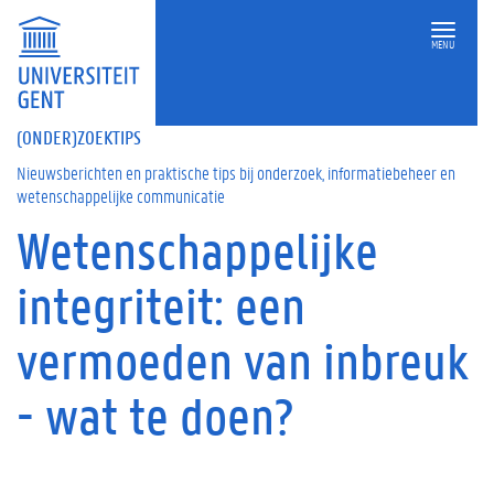
MENU
(ONDER)ZOEKTIPS
Nieuwsberichten en praktische tips bij onderzoek, informatiebeheer en
wetenschappelijke communicatie
Wetenschappelijke
Op
deze
integriteit: een
pagina
H
vermoeden van inbreuk
e
t
- wat te doen?
c
o
n
t
i