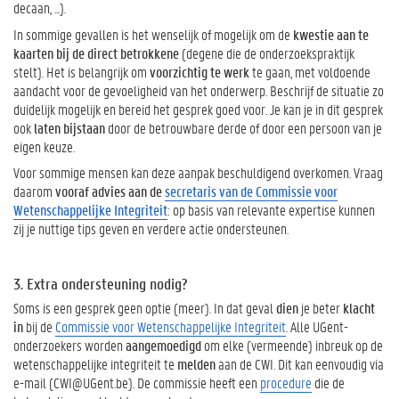
decaan, ...).
In sommige gevallen is het wenselijk of mogelijk om de
kwestie aan te
kaarten bij de direct betrokkene
(degene die de onderzoekspraktijk
stelt). Het is belangrijk om
voorzichtig te werk
te gaan, met voldoende
aandacht voor de gevoeligheid van het onderwerp. Beschrijf de situatie zo
duidelijk mogelijk en bereid het gesprek goed voor. Je kan je in dit gesprek
ook
laten bijstaan
door de betrouwbare derde of door een persoon van je
eigen keuze.
Voor sommige mensen kan deze aanpak beschuldigend overkomen. Vraag
daarom
vooraf advies
aan de
secretaris van de Commissie voor
Wetenschappelijke Integriteit
: op basis van relevante expertise kunnen
zij je nuttige tips geven en verdere actie ondersteunen.
3. Extra ondersteuning nodig?
Soms is een gesprek geen optie (meer). In dat geval
dien
je beter
klacht
in
bij de
Commissie voor Wetenschappelijke Integriteit
. Alle UGent-
onderzoekers worden
aangemoedigd
om elke (vermeende) inbreuk op de
wetenschappelijke integriteit te
melden
aan de CWI. Dit kan eenvoudig via
e-mail (CWI@UGent.be). De commissie heeft een
procedure
die de