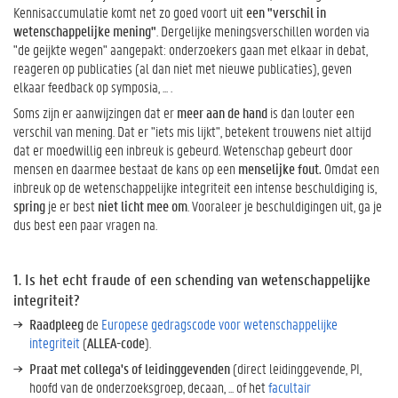
Kennisaccumulatie komt net zo goed voort uit
een "verschil in
k
wetenschappelijke mening"
. Dergelijke meningsverschillen worden via
:
"de geijkte wegen" aangepakt: onderzoekers gaan met elkaar in debat,
w
reageren op publicaties (al dan niet met nieuwe publicaties), geven
a
elkaar feedback op symposia, ... .
t
n
Soms zijn er aanwijzingen dat er
meer aan de hand
is dan louter een
u
verschil van mening. Dat er "iets mis lijkt", betekent trouwens niet altijd
?
dat er moedwillig een inbreuk is gebeurd. Wetenschap gebeurt door
mensen en daarmee bestaat de kans op een
menselijke fout.
Omdat een
M
inbreuk op de wetenschappelijke integriteit een intense beschuldiging is,
e
spring
je er best
niet licht mee om
. Vooraleer je beschuldigingen uit, ga je
e
dus best een paar vragen na.
r
t
i
1. Is het echt fraude of een schending van wetenschappelijke
p
integriteit?
s
V
Raadpleeg
de
Europese gedragscode voor wetenschappelijke
e
integriteit
(
ALLEA-code
).
r
Praat met collega's of leidinggevenden
(direct leidinggevende, PI,
t
hoofd van de onderzoeksgroep, decaan, ... of het
facultair
a