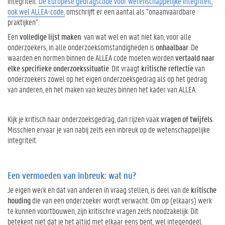
integriteit.
De Europese gedragscode voor wetenschappelijke integriteit,
E
ook wel ALLEA-code,
omschrijft er een aantal als "onaanvaardbare
e
praktijken".
n
Een
volledige
l
ijst maken
van wat wel en wat niet kan, voor alle
v
onderzoekers, in alle onderzoeksomstandigheden is
onhaalbaar
. De
e
waarden en normen binnen de ALLEA code moeten worden
vertaald naar
r
elke specifieke onderzoekssituatie
. Dit vraagt
kritische reflectie
van
m
onderzoekers zowel op het eigen onderzoeksgedrag als op het gedrag
o
van anderen, en het maken van keuzes binnen het kader van ALLEA.
e
d
e
Kijk je kritisch naar onderzoeksgedrag, dan rijzen vaak
vragen
of twijfels
.
n
Misschien ervaar je van nabij zelfs een inbreuk op de wetenschappelijke
v
integriteit.
a
n
i
Een vermoeden van inbreuk: wat nu?
n
Je eigen werk en dat van anderen in vraag stellen, is deel van de
kritische
b
houding
die van een onderzoeker wordt verwacht. Om op (elkaars) werk
r
te kunnen voortbouwen, zijn kritischre vragen zelfs noodzakelijk. Dit
e
betekent niet dat je het altijd met elkaar eens bent, wel integendeel.
u