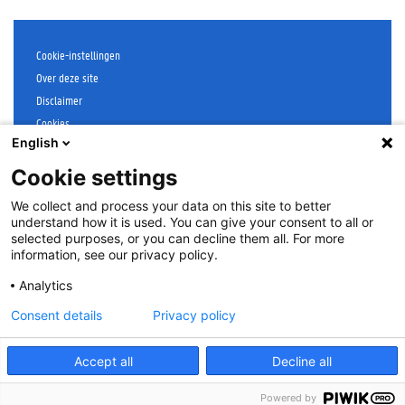
Cookie-instellingen
Over deze site
Disclaimer
Cookies
English
Toegankelijkheid
Aanmelden
Cookie settings
Feedback
:
libservice@ugent.be
.
We collect and process your data on this site to better
understand how it is used. You can give your consent to all or
©
2026
Universiteit Gent
selected purposes, or you can decline them all. For more
information, see our privacy policy.
Analytics
Consent details
Privacy policy
Accept all
Decline all
Powered by