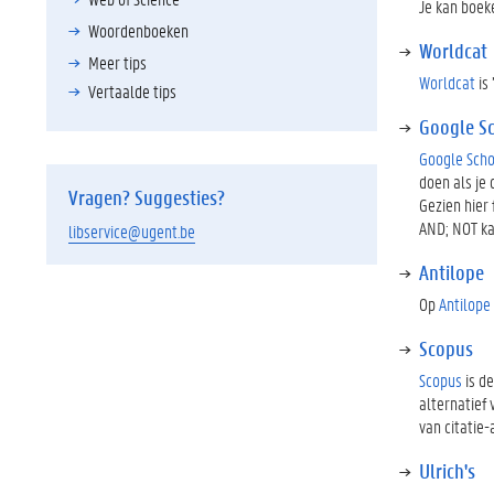
Je kan boek
Woordenboeken
Worldcat
Meer tips
Worldcat
is
Vertaalde tips
Google S
Google Scho
doen als je
Vragen? Suggesties?
Gezien hier
AND; NOT kan
libservice@ugent.be
Antilope
Op
Antilope
Scopus
Scopus
is de
alternatief 
van citatie-
Ulrich's