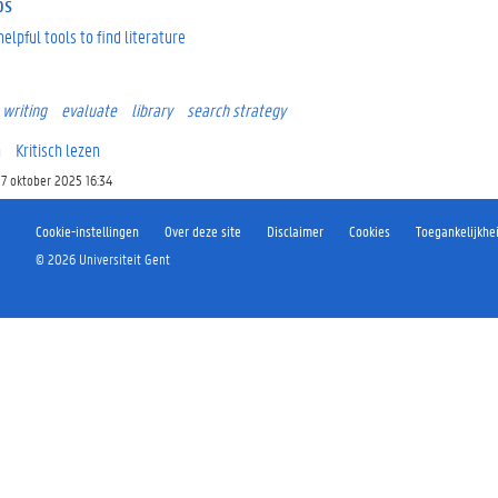
ps
elpful tools to find literature
writing
evaluate
library
search strategy
n
Kritisch lezen
7 oktober 2025 16:34
Cookie-instellingen
Over deze site
Disclaimer
Cookies
Toegankelijkhe
©
2026
Universiteit Gent