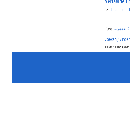
Vertaalde ti
Resources: h
tags:
academic 
Zoeken / vinde
Laatst aangepast 