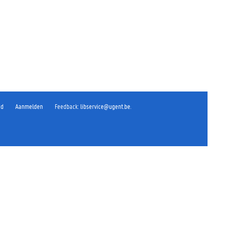
id
Aanmelden
Feedback
:
libservice@ugent.be
.