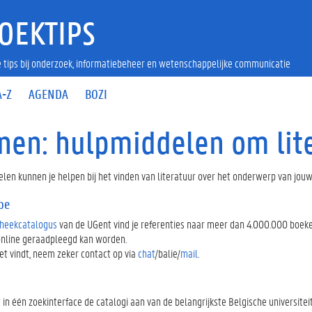
OEKTIPS
 tips bij onderzoek, informatiebeheer en wetenschappelijke communicatie
A-Z
AGENDA
BOZI
nen: hulpmiddelen om lite
len kunnen je helpen bij het vinden van literatuur over het onderwerp van jouw
.be
theekcatalogus
van de UGent vind je referenties naar meer dan 4.000.000 boeke
online geraadpleegd kan worden.
niet vindt, neem zeker contact op via
chat
/balie/
mail
.
 in één zoekinterface de catalogi aan van de belangrijkste Belgische universiteit