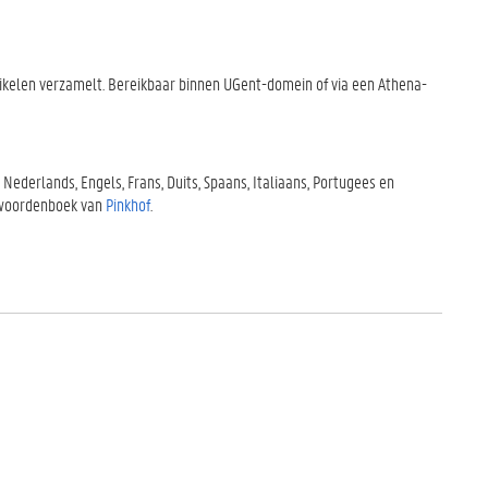
tikelen verzamelt. Bereikbaar binnen UGent-domein of via een Athena-
derlands, Engels, Frans, Duits, Spaans, Italiaans, Portugees en
g woordenboek van
Pinkhof
.