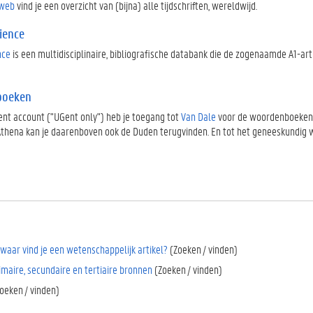
 web
vind je een overzicht van (bijna) alle tijdschriften, wereldwijd.
ience
nce
is een multidisciplinaire, bibliografische databank die de zogenaamde A1-ar
boeken
nt account ("UGent only") heb je toegang tot
Van Dale
voor de woordenboeken Ne
Athena kan je daarenboven ook de Duden terugvinden. En tot het geneeskundi
/waar vind je een wetenschappelijk artikel?
(Zoeken / vinden)
imaire, secundaire en tertiaire bronnen
(Zoeken / vinden)
oeken / vinden)