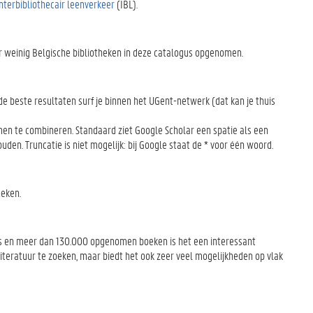
interbibliothecair leenverkeer
(IBL).
ter weinig Belgische bibliotheken in deze catalogus opgenomen.
e beste resultaten surf je binnen het UGent-netwerk (dat kan je thuis
men te combineren. Standaard ziet Google Scholar een spatie als een
den. Truncatie is niet mogelijk: bij Google staat de * voor één woord.
heken.
itels en meer dan 130.000 opgenomen boeken is het een interessant
 literatuur te zoeken, maar biedt het ook zeer veel mogelijkheden op vlak