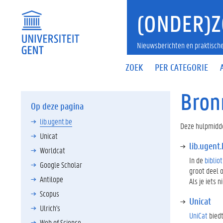
(ONDER)Z
Nieuwsberichten en praktische
ZOEK
PER CATEGORIE
Bron
Op deze pagina
lib.ugent.be
Deze hulpmidde
Unicat
lib.ugent
Worldcat
In de
biblio
Google Scholar
groot deel 
Antilope
Als je iets 
Scopus
Unicat
Ulrich's
UniCat
biedt
Web of Science