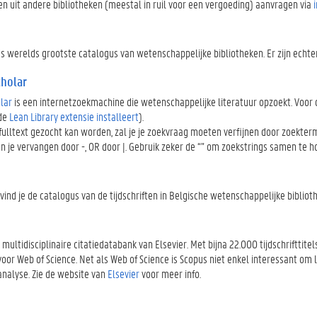
en uit andere bibliotheken (meestal in ruil voor een vergoeding) aanvragen via
 ’s werelds grootste catalogus van wetenschappelijke bibliotheken. Er zijn ech
cholar
lar
is een internetzoekmachine die wetenschappelijke literatuur opzoekt. Voor d
 de
Lean Library extensie installeert
).
 fulltext gezocht kan worden, zal je je zoekvraag moeten verfijnen door zoekter
 je vervangen door -, OR door |. Gebruik zeker de “” om zoekstrings samen te hou
vind je de catalogus van de tijdschriften in Belgische wetenschappelijke bibliot
 multidisciplinaire citatiedatabank van Elsevier. Met bijna 22.000 tijdschriftt
voor Web of Science. Net als Web of Science is Scopus niet enkel interessant om
analyse. Zie de website van
Elsevier
voor meer info.