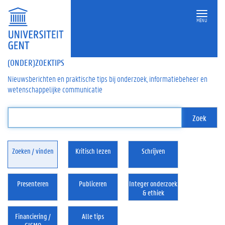
MENU
(ONDER)ZOEKTIPS
Nieuwsberichten en praktische tips bij onderzoek, informatiebeheer en
wetenschappelijke communicatie
Zoeken / vinden
Kritisch lezen
Schrijven
Presenteren
Publiceren
Integer onderzoek
& ethiek
Financiering /
Alle tips