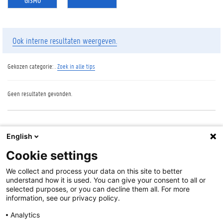
GISMO
Ook interne resultaten weergeven.
Gekozen categorie:
.
Zoek in alle tips
Geen resultaten gevonden.
English
Cookie settings
Cookie-instellingen
We collect and process your data on this site to better
Over deze site
understand how it is used. You can give your consent to all or
Disclaimer
selected purposes, or you can decline them all. For more
information, see our privacy policy.
Cookies
Toegankelijkheid
Analytics