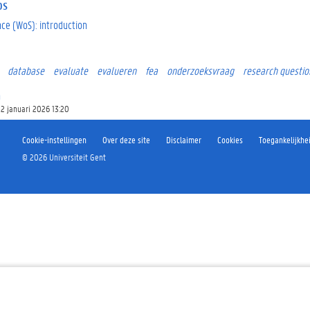
ps
nce (WoS): introduction
database
evaluate
evalueren
fea
onderzoeksvraag
research questio
n
2 januari 2026 13:20
Cookie-instellingen
Over deze site
Disclaimer
Cookies
Toegankelijkhe
©
2026
Universiteit Gent