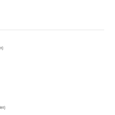
en)
den)