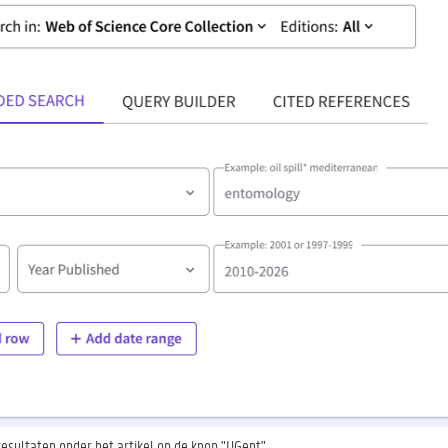
kresultaten onder het artikel op de knop "UGent".