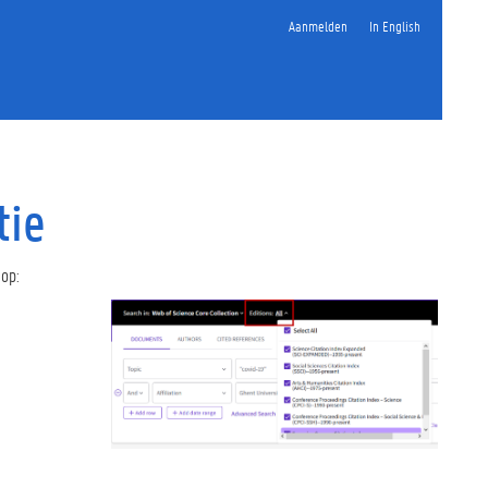
Aanmelden
In English
tie
 op: