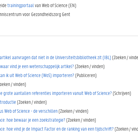
eide
trainingportaal
van Web of Science (EN)
nniscentrum voor Gezondheidszorg Gent
 artikel aanvragen dat niet in de Universiteitsbibliotheek zit (IBL)
(Zoeken / vind
/waar vind je een wetenschappelijk artikel?
(Zoeken / vinden)
kan ik uit Web of Science (WoS) importeren?
(Publiceren)
oeken / vinden)
e grote aantallen referenties importeren vanuit Web of Science?
(Schrijven)
ntroductie
(Zoeken / vinden)
s Web of Science - de verschillen
(Zoeken / vinden)
nce: hoe bewaar je een zoekstrategie?
(Zoeken / vinden)
ce: hoe vind je de Impact Factor en de ranking van een tijdschrift?
(Zoeken / vin