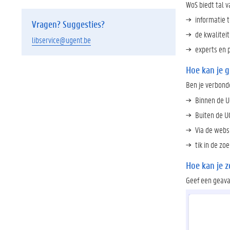
WoS biedt tal v
informatie 
Vragen? Suggesties?
de kwalitei
libservice@ugent.be
experts en p
Hoe kan je 
Ben je verbond
Binnen de U
Buiten de U
Via de webs
tik in de zo
Hoe kan je z
Geef een geava