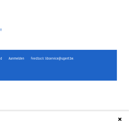
n
id
Aanmelden
Feedback
:
libservice@ugent.be
.