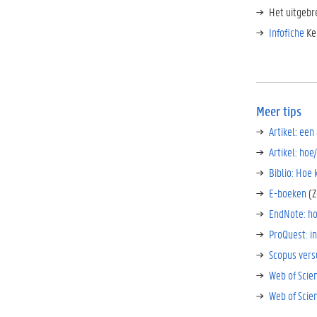
Het uitgebr
Infofiche
Ke
Meer tips
Artikel: een
Artikel: hoe
Biblio: Hoe 
E-boeken
(Z
EndNote: ho
ProQuest: i
Scopus versu
Web of Scie
Web of Scien