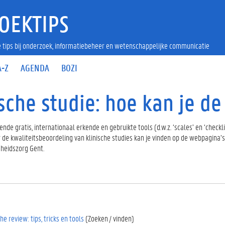
OEKTIPS
 tips bij onderzoek, informatiebeheer en wetenschappelijke communicatie
A-Z
AGENDA
BOZI
ische studie: hoe kan je d
llende gratis, internationaal erkende en gebruikte tools (d.w.z. ‘scales’ en ‘check
 de kwaliteitsbeoordeling van klinische studies kan je vinden op de webpagina’
heidszorg Gent.
e review: tips, tricks en tools
(Zoeken / vinden)