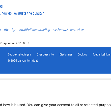
ps
al: how do I evaluate the quality?
n
ffw
fge
kwaliteitsbeoordeling
systematische review
 2 september 2025 09:51
Cookie-instellingen
Over deze site
Disclaimer
Cookies
Toegankelijkhe
©
2026
Universiteit Gent
d how it is used. You can give your consent to all or selected purpo