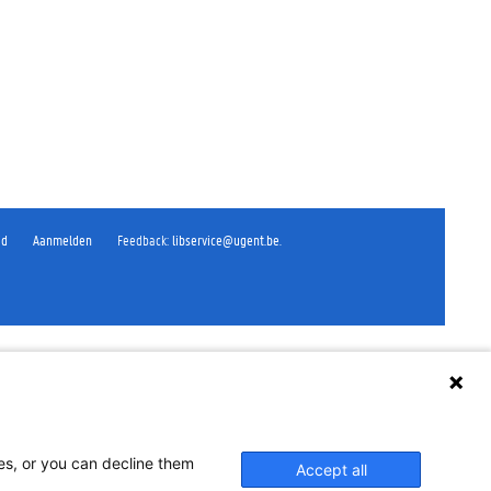
id
Aanmelden
Feedback
:
libservice@ugent.be
.
ses, or you can decline them
Accept all