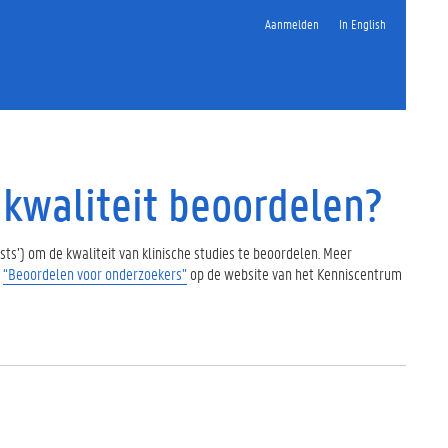
Aanmelden
In English
e kwaliteit beoordelen?
lists’) om de kwaliteit van klinische studies te beoordelen. Meer
s
“Beoordelen voor onderzoekers”
op de website van het Kenniscentrum